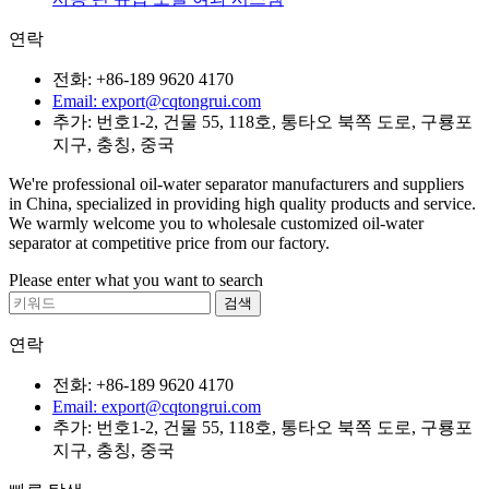
연락
전화: +86-189 9620 4170
Email: export@cqtongrui.com
추가: 번호1-2, 건물 55, 118호, 통타오 북쪽 도로, 구룡포
지구, 충칭, 중국
We're professional oil-water separator manufacturers and suppliers
in China, specialized in providing high quality products and service.
We warmly welcome you to wholesale customized oil-water
separator at competitive price from our factory.
Please enter what you want to search
연락
전화: +86-189 9620 4170
Email: export@cqtongrui.com
추가: 번호1-2, 건물 55, 118호, 통타오 북쪽 도로, 구룡포
지구, 충칭, 중국